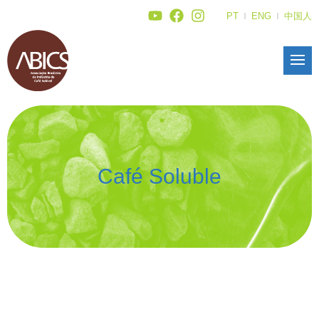
PT
ENG
中国人
Café Soluble